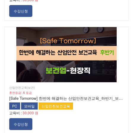
수강신청
산업안전교육(보건)
훈련등급: A 등급
[Safe Tomorrow] 한번에 해결하는 산업안전보건교육_하반기_보건업_현장직
PC
모바일
산업안전보건교육
교육비 :
30,000 원
수강신청