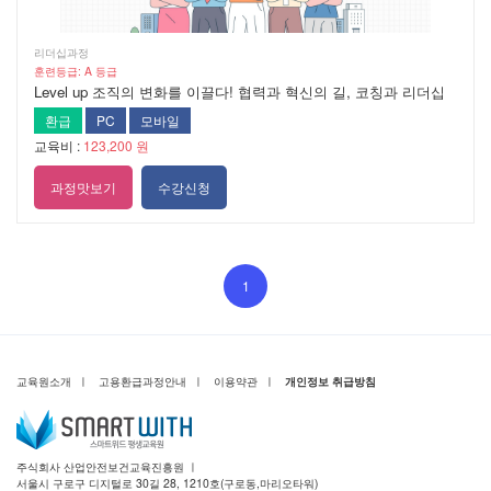
리더십과정
훈련등급: A 등급
Level up 조직의 변화를 이끌다! 협력과 혁신의 길, 코칭과 리더십
환급
PC
모바일
교육비 :
123,200 원
과정맛보기
수강신청
1
교육원소개
ㅣ
고용환급과정안내
ㅣ
이용약관
ㅣ
개인정보 취급방침
주식회사 산업안전보건교육진흥원 ㅣ
서울시 구로구 디지털로 30길 28, 1210호(구로동,마리오타워)