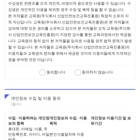
수강생은 컨텐츠를 오직 개인적, 비영리적 용도로만 사용할 수 있습니다. 수
회원 : 사이트에 접속하여 이 약관에 동의함으로써 회사와 서비스
이용계약을 체결하고 이용자 ID(이용자고유번호)와
강생은 개인적인 이용을 제외한 경우 수정 및 복제 등을 할 수 없습니다.
Password(비밀번호)를 발급받은 자를 말합니다.
본 저작물은 교육원(주식회사 산업안전보건교육진흥원) 독점적 소유의 지
이용자 ID(이용자고유번호) : 회원 식별과 서비스 이용을 위하여
적 자산입니다. 교육원(주식회사 산업안전보건교육진흥원)은 본 저작물과
회원이 선정하고 회사가 승인하여 부여하는 문자와 숫자의 조합
강의에 대한 모든 권리를 소유하고 있으며 본 저작물은 오직 교육원(주식회
을 말합니다.
사 산업안전보건교육진흥원)이 지정한 강사를 통한 교육과정에서만 제공됩
PASSWORD(비밀번호) : 서비스 이용 시 이용자 ID와 일치하는
니다. 교육원의 동의 없이 본 저작물을 임의로 사용할 경우 법적 문제가 발생
이용자임을 확인하고, 회원의 개인정보 보호를 위하여, 회원 자신
이 설정, 관리하는 문자와 숫자의 조합을 말합니다.
할 수 있습니다. 본 저작물은 교육원(주식회사 산업안전보건교육진흥원)의
이용자 정보 : 이용자가 회사와 이용 계약 체결 시 회사에 등록하
이용자들과 교육생의 편의를 위해서 제공된 것이며 이용자들에게 지적재산
는 이용자 ID, 성명, 주소 등 이용자의 신상에 관련된 정보를 말합
권을 부여한 것은 아닙니다.
니다.
강의 서비스 : 사이트를 통해 제공되는 강의 서비스를 말하며 그
동의합니다
동의하지 않습니다
이용 등에 관한 구체적인 사항은 본 약관 제14조에 기술된 바와
같습니다.
제 2 장 서비스 이용 계약
개인정보 수집 및 이용 동의
(필수)
제 5조 이용계약의 성립
이용계약은 사이트 회원으로 등록하길 희망한 자의 이용신청에 대한
수집 · 이용하려는 개인정
개인정보의 수집 · 이용
개인정보 이용기간 및 보
보의 항목
목적
유기간
회사의 이용 승낙에 의하여 성립합니다.
휴대폰, 이메일, 이름, 주
민등록번호, 아이디, 비밀
본인식별절차에 이용
번호