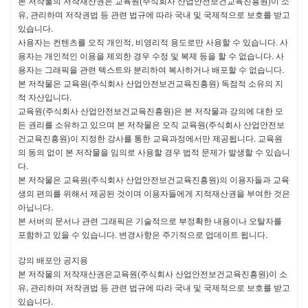
본 저작물의 저작재산권은 교육원(주식회사 산업안전보건교육진흥원)이 소
회사가 약관을 개정할 경우에는 지체 없이 적용일자 및 주요개정
유, 관리하며 저작권법 등 관련 법규에 따라 국내 및 국제적으로 보호를 받고
사유를 명시하여 개정된 약관을 적용하고자 하는 날 (이하 '효력
발생일'이라 합니다)로부터 7일 이전에 다음과 같은 방법 중 1가
있습니다.
지 이상의 방법으로 회원에게 고지합니다.
사용자는 컨텐츠를 오직 개인적, 비영리적 용도로만 사용할 수 있습니다. 사
사이트 내 게시
용자는 개인적인 이용을 제외한 경우 수정 및 복제 등을 할 수 없습니다. 사
회원이 가장 최근에 회사에 제공한 e-mail로 통보
용자는 그래픽을 관련 텍스트와 분리하여 복사하거나 배포할 수 없습니다.
회원가입 시 입력한 이동전화로 SMS(Short Message
본 저작물은 교육원(주식회사 산업안전보건교육진흥원) 독점적 소유의 지
Service) 통보
일간지 공고 등의 방법
적 자산입니다.
회원은 변경된 약관의 내용에 동의하지 않을 경우 서비스 이용을
교육원(주식회사 산업안전보건교육진흥원)은 본 저작물과 강의에 대한 모
중단하고 회원탈퇴를 할 수 있습니다. 단, 변경된 약관의 효력발
든 권리를 소유하고 있으며 본 저작물은 오직 교육원(주식회사 산업안전보
생일 이후에도 계속하여 서비스를 이용할 경우에는 변경된 약관
건교육진흥원)이 지정한 강사를 통한 교육과정에서만 제공됩니다. 교육원
의 내용에 동의한 것으로 간주합니다.
의 동의 없이 본 저작물을 임의로 사용할 경우 법적 문제가 발생할 수 있습니
본 조의 통지방법 및 통지의 효력은 본 약관의 각 조항에서 규정
다.
하는 개별적인 또는 전체적인 통지의 경우에 이를 준용합니다.
본 저작물은 교육원(주식회사 산업안전보건교육진흥원)의 이용자들과 교육
생의 편의를 위해서 제공된 것이며 이용자들에게 지적재산권을 부여한 것은
아닙니다.
제 3조 약관 외 준칙
본 서버의 문서나 관련 그래픽은 기술적으로 부정확한 내용이나 오탈자를
이 약관에 명시되지 않은 사항에 대해서는 관계법령, 회사가 정한 서비
포함하고 있을 수 있습니다. 변경사항은 주기적으로 업데이트 됩니다.
스의 개별이용약관, 세부이용지침 및 규칙 등의 규정을 따르게 됩니다.
강의 배포안 공지용
본 저작물의 저작재산권은교육원(주식회사 산업안전보건교육진흥원)이 소
제 4조 용어의 정의
유, 관리하며 저작권법 등 관련 법규에 따라 국내 및 국제적으로 보호를 받고
이 약관에서 사용하는 용어의 정의는 다음과 같습니다.
있습니다.