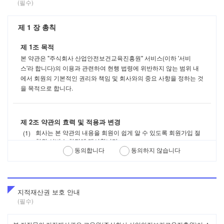
(필수)
제 1 장 총칙
제 1조 목적
본 약관은 "주식회사 산업안전보건교육진흥원" 서비스(이하 '서비
스'라 합니다)의 이용과 관련하여 현행 법령에 위반하지 않는 범위 내
에서 회원의 기본적인 권리와 책임 및 회사와의 중요 사항을 정하는 것
을 목적으로 합니다.
제 2조 약관의 효력 및 적용과 변경
회사는 본 약관의 내용을 회원이 쉽게 알 수 있도록 회원가입 절
차와 서비스 화면에 게시합니다.
이 약관의 내용은 "주식회사 산업안전보건교육진흥원" (이하 '사
동의합니다
동의하지 않습니다
이트'라 합니다)에 공시함으로써 효력이 발생합니다. 이 약관에
동의하고 회원가입을 한 회원은 약관에 동의한 시점부터 동의한
약관의 적용을 받고 약관의 변경이 있을 경우에는 변경의 효력이
발생한 시점부터 변경된 약관의 적용을 받습니다.
지적재산권 보호 안내
회사는 약관의 규제에 관한 법률, 전자거래 기본법, 정보통신망
이용촉진 및 정보보호 등에 관한 법률, 소비자보호법 등 관련법을
(필수)
위배하지 않고 회원의 정당한 권리를 부당하게 침해하지 않는 범
위에서 이 약관을 개정할 수 있습니다.