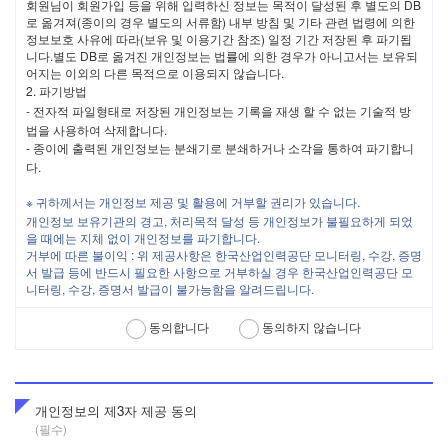
회원님이 회원가입 등을 위해 입력하신 정보는 목적이 달성된 후 별도의 DB
회사는 회원의 이용 신청을 승인한 때부터 서비스를 개시합니다.
로 옮겨져(종이의 경우 별도의 서류함) 내부 방침 및 기타 관련 법령에 의한
단, 유료 서비스를 포함한 일부 서비스의 경우에는 결제가 완료된
정보보호 사유에 따라(보유 및 이용기간 참조) 일정 기간 저장된 후 파기됩
이후 또는 회사에서 지정한 일자부터 서비스를 개시합니다.
니다.별도 DB로 옮겨진 개인정보는 법률에 의한 경우가 아니고서는 보유되
회사의 업무상 또는 기술상의 장애로 인하여 서비스를 개시하지
어지는 이외의 다른 목적으로 이용되지 않습니다.
못하는 경우에는 사이트에 공지하거나 회원에게 통지합니다.
2.
파기방법
-
전자적 파일형태로 저장된 개인정보는 기록을 재생 할 수 없는 기술적 방
법을 사용하여 삭제합니다.
제 9조 서비스의 이용시간
-
종이에 출력된 개인정보는 분쇄기로 분쇄하거나 소각을 통하여 파기합니
서비스의 이용은 연중무휴 1일 24시간을 원칙으로 합니다. 다만,
다.
시스템 점검, 증설과 교체 및 고장 등의 이유로 회사가 정한 기간
에는 서비스가 일시 중지될 수 있습니다. 이러한 경우 회사는 사
※
귀하께서는 개인정보 제공 및 활용에 거부할 권리가 있습니다.
전 또는 사후에 이를 공지합니다.
개인정보 보유기관의 경고, 처리목적 달성 등 개인정보가 불필요하게 되었
회사는 서비스를 일정범위로 분할하여 각 범위 별로 이용 가능한
을 때에는 지체 없이 개인정보를 파기합니다.
시간을 별도로 정할 수 있으며 이 경우 그 내용을 공지합니다.
거부에 따른 불이익 : 위 제공사항은 한국산업인력공단 모니터링, 수강, 증명
서 발급 등에 반드시 필요한 사항으로 거부하실 경우 한국산업인력공단 모
니터링, 수강, 증명서 발급이 불가능함을 알려드립니다.
제 10조 서비스의 변경 및 중지
회사는 변경될 서비스의 내용 및 제공일자를 회원에게 통지하고
동의합니다
동의하지 않습니다
서비스를 변경하여 제공할 수 있습니다.
회사는 다음 각 호에 해당하는 경우 서비스의 전부 또는 일부를
제한하거나 중단할 수 있습니다.
서비스용 설비의 확장, 보수 등 공사로 인한 부득이한 경우
개인정보의 제3자 제공 동의
회사가 통제하기 곤란한 사정으로 불가피하게 서비스 중단
이 필요한 경우
(필수)
서비스 이용량의 폭주 등으로 정상적인 서비스 이용에 지