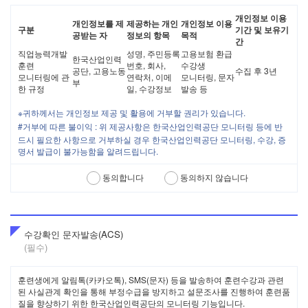
장이 있는 경우
개인정보 이용
새로운 서비스로의 교체 등 회사가 적절하다고 판단하는
개인정보를 제
제공하는 개인
개인정보 이용
구분
기간 및 보유기
경우
공받는 자
정보의 항목
목적
간
기타 정전, 천재지변, 국가비상사태 등 불가항력적 사유가
직업능력개발
성명, 주민등록
고용보험 환급
있는 경우
한국산업인력
훈련
번호, 회사,
수강생
회사는 제2항에 의한 서비스 중단의 경우에는 회원에게 그 사실
공단, 고용노동
수집 후 3년
모니터링에 관
연락처, 이메
모니터링, 문자
을 사전에 통지합니다. 다만, 회사가 통제할 수 없는 사유로 인한
부
한 규정
일, 수강정보
발송 등
서비스의 중단으로 인하여 사전 통지가 불가능한 경우에는 예외
로 합니다.
※
귀하께서는 개인정보 제공 및 활용에 거부할 권리가 있습니다.
회사는 회사의 고의 또는 중대한 과실로 인하여 서비스가 중단되
어 회원이 이미 결제한 유료 서비스를 이용할 수 없을 경우에는
#
거부에 따른 불이익 : 위 제공사항은 한국산업인력공단 모니터링 등에 반
당해 유료 서비스의 잔여기간을 보상하는 방식으로 회원에게 보
드시 필요한 사항으로 거부하실 경우 한국산업인력공단 모니터링, 수강, 증
상합니다.
명서 발급이 불가능함을 알려드립니다.
동의합니다
동의하지 않습니다
제 11조 ID와 PASSWORD의 관리
회원은 ID와 PASSWORD를 스스로의 책임하에 관리하여야 하
며, 회원이 ID와 PASSWORD를 소홀히 관리하거나 무단양도, 대
여 등을 하여 발생하는 손해와 피해의 책임은 회원에게 있으므로
수강확인 문자발송(ACS)
각별히 주의해야 합니다.
(필수)
회원은 자신의 ID 및 PASSWORD가 도난, 유출되거나 제3자가
사용하고 있음을 인지한 경우에는 그 사실을 회사에 통지하고 회
원의 안내에 따르도록 합니다.
훈련생에게 알림톡(카카오톡), SMS(문자) 등을 발송하여 훈련수강과 관련
회사는 사이트 통합, 회사의 중요정책 변경에 따라 ID의 본질적인
된 사실관계 확인을 통해 부정수급을 방지하고 설문조사를 진행하여 훈련품
부분을 변경하지 아니하는 방법으로 ID를 일괄 변경할 수 있습니
질을 향상하기 위한 한국산업인력공단의 모니터링 기능입니다.