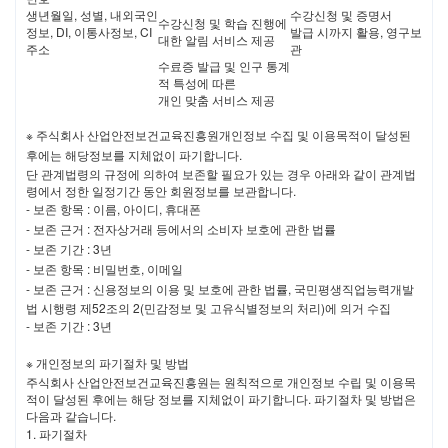
제 6조 이용 신청 시 기재 사항
생년월일, 성별, 내외국인
수강신청 및 증명서
수강신청 및 학습 진행에
정보, DI, 이통사정보, CI
발급 시까지 활용, 영구보
이용 신청 시 사이트의 회원 가입 화면에서 회사가 요청하는 소정의 정
대한 알림 서비스 제공
주소
관
보를 온라인 양식의 신청서에 기재하여야 합니다.
수료증 발급 및 인구 통계
적 특성에 따른
개인 맞춤 서비스 제공
제 7조 이용신청의 승낙 등
※
주식회사 산업안전보건교육진흥원개인정보 수집 및 이용목적이 달성된
회사는 회원이 제6조에서 정한 사항을 정확히 기재하고 본 약관
후에는 해당정보를 지체없이 파기합니다.
에 동의할 때 서비스의 이용신청을 승낙 합니다.
단 관계법령의 규정에 의하여 보존할 필요가 있는 경우 아래와 같이 관계법
회사는 다음 각호의 경우에는 이용신청의 승낙을 유보할 수 있습
령에서 정한 일정기간 동안 회원정보를 보관합니다.
니다.
-
보존 항목 : 이름, 아이디, 휴대폰
기술상 서비스 제공이 불가능한 경우
-
보존 근거 : 전자상거래 등에서의 소비자 보호에 관한 법률
제6조의 기재사항에 허위, 기재누락, 도용, 오기가 있는 경
우
-
보존 기간 : 3년
다른 사람 명의로 이용신청을 하였을 때
-
보존 항목 : 비밀번호, 이메일
이용 신청 시 내용을 허위로 기재 하였을 때
-
보존 근거 : 신용정보의 이용 및 보호에 관한 법률, 국민평생직업능력개발
이용 신청자가 이전에 회원자격을 상실한 사실이 있는 경
법 시행령 제52조의 2(민감정보 및 고유식별정보의 처리)에 의거 수집
우
-
보존 기간 : 3년
회원의 자격에 따라 서비스 이용범위는 세분화 될 수 있습니다.
※
개인정보의 파기절차 및 방법
주식회사 산업안전보건교육진흥원는 원칙적으로 개인정보 수립 및 이용목
제 3 장 서비스의 이용
적이 달성된 후에는 해당 정보를 지체없이 파기합니다. 파기절차 및 방법은
다음과 같습니다.
1.
파기절차
제 8조 서비스의 이용게시