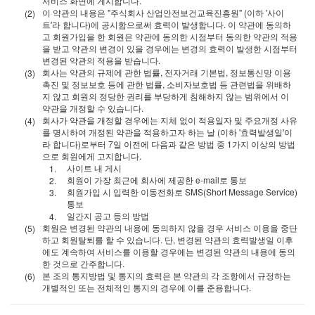
서비스 화면에 게시합니다.
이 약관의 내용은 "주식회사 산업안전보건교육진흥원" (이하 '사이
트'라 합니다)에 공시함으로써 효력이 발생합니다. 이 약관에 동의하
고 회원가입을 한 회원은 약관에 동의한 시점부터 동의한 약관의 적용
을 받고 약관의 변경이 있을 경우에는 변경의 효력이 발생한 시점부터
변경된 약관의 적용을 받습니다.
회사는 약관의 규제에 관한 법률, 전자거래 기본법, 정보통신망 이용
촉진 및 정보보호 등에 관한 법률, 소비자보호법 등 관련법을 위배하
지 않고 회원의 정당한 권리를 부당하게 침해하지 않는 범위에서 이
약관을 개정할 수 있습니다.
회사가 약관을 개정할 경우에는 지체 없이 적용일자 및 주요개정 사유
를 명시하여 개정된 약관을 적용하고자 하는 날 (이하 '효력발생일'이
라 합니다)로부터 7일 이전에 다음과 같은 방법 중 1가지 이상의 방법
으로 회원에게 고지합니다.
사이트 내 게시
회원이 가장 최근에 회사에 제공한 e-mail로 통보
회원가입 시 입력한 이동전화로 SMS(Short Message Service)
통보
일간지 공고 등의 방법
회원은 변경된 약관의 내용에 동의하지 않을 경우 서비스 이용을 중단
하고 회원탈퇴를 할 수 있습니다. 단, 변경된 약관의 효력발생일 이후
에도 계속하여 서비스를 이용할 경우에는 변경된 약관의 내용에 동의
한 것으로 간주합니다.
본 조의 통지방법 및 통지의 효력은 본 약관의 각 조항에서 규정하는
개별적인 또는 전체적인 통지의 경우에 이를 준용합니다.