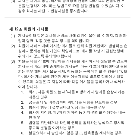
회사는 사이트 통합, 회사의 중요정책 변경에 따라 ID의 본질적인 부
분을 변경하지 아니하는 방법으로 ID를 일괄 변경할 수 있습니다. 이
경우 회사는 사전 그 변경사실을 통지합니다.
제 12조 회원의 게시물
게시물이라 함은 회사의 서비스 내에 회원이 올린 글, 이미지, 각종 파
일과 링크, 각종 덧글 등의 정보를 의미합니다.
회원이 서비스 내에 게시한 게시물로 인해 회원 개인에게 발생하는 손
실이나 문제는 회원 개인의 책임이므로, 게시물 작성 시 관련법령에
위배되지 않도록 유의해야 합니다.
회원은 다음 각 호에 해당하는 게시물을 게시하거나 전달할 수 없으며
회사는 서비스 내에 존재하는 게시물이 다음 각 호에 해당한다고 판단
되는 경우 해당 게시물을 삭제, 이동 또는 등록거부 할 수 있습니다. 또
한, 회사는 게시물에 관련된 세부 이용지침을 별도로 정하여 시행할
수 있으며, 회원은 그 지침에 따라 각종 게시물을 등록하거나 삭제하
여야 합니다.
회사, 다른 회원 또는 제3자를 비방하거나 명예를 손상시키는
내용인 경우
공공질서 및 미풍양속에 위반되는 내용을 유포하는 경우
범죄적 행위에 결부된다고 인정되는 내용인 경우
회사의 저작권, 제3자의 저작권 등 기타 권리를 침해하는 내용
인 경우
법령을 위반하거나 타인의 권리를 침해하는 방식으로 정치적,
종교적 분쟁을 야기하는 경우
불필요하거나 승인되지 않은 광고, 판촉물을 게재하는 경우